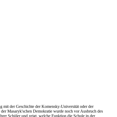
ng mit der Geschichte der Komensky-Universität oder der
ster der Masaryk'schen Demokratie wurde noch vor Ausbruch des
hrer Schüler und zeigt, welche Funktion die Schule in der