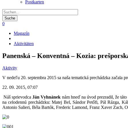
Postkarten
0
Magazín
Pfadnavigation
Aktivitäten
Panenská – Konventná – Kozia: prešporská
Aktivity
V nedeľu 20. septembra 2015 sa naša tematická prechádzka začala pre
22. 09. 2015, 07:07
Náš sprievodca
Ján Vyhnánek
nám hneď na úvod prezradil, že táto č
na celodennú prechádzku: Matej Bel, Sándor Petőfi, Pál Rázga, Kálm
Antonio Salieri, Béla Bartók, Frederic Lamond,
Franz Xaver Zach
, O