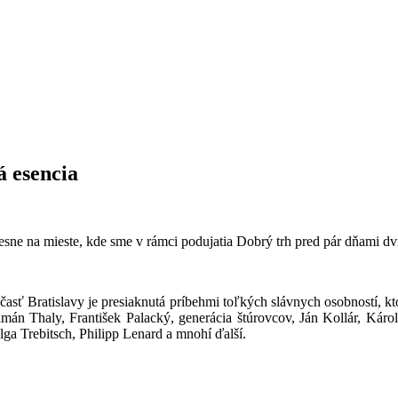
 esencia
sne na mieste, kde sme v rámci podujatia Dobrý trh pred pár dňami dví
asť Bratislavy je presiaknutá príbehmi toľkých slávnych osobností, kto
án Thaly, František Palacký, generácia štúrovcov, Ján Kollár, Károl
lga Trebitsch,
Philipp Lenard
a mnohí ďalší.