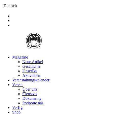
Direkt
Deutsch
zum
Inhalt
Magazine
Neue Artikel
Main
Geschichte
navigation
UnserBa
Aktivitäten
Veranstaltungskalender
Verein
Über uns
Členstvo
Dokumenty
Podporte nás
Verlag
Shop