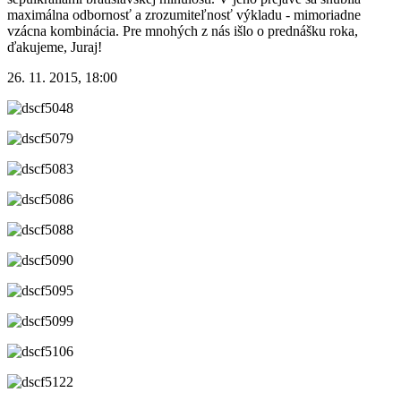
maximálna odbornosť a zrozumiteľnosť výkladu - mimoriadne
vzácna kombinácia. Pre mnohých z nás išlo o prednášku roka,
ďakujeme, Juraj!
26. 11. 2015, 18:00