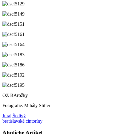
OZ BArožky
Fotografie: Mihály Stifter
Juraj Šedivý
bratislavské cintoríny
Ähnliche Artikel