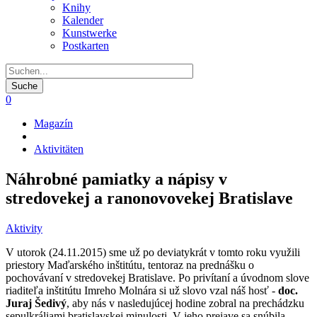
Knihy
Kalender
Kunstwerke
Postkarten
0
Magazín
Pfadnavigation
Aktivitäten
Náhrobné pamiatky a nápisy v
stredovekej a ranonovovekej Bratislave
Aktivity
V utorok (24.11.2015) sme už po deviatykrát v tomto roku využili
priestory Maďarského inštitútu, tentoraz na prednášku o
pochovávaní v stredovekej Bratislave. Po privítaní a úvodnom slove
riaditeľa inštitútu Imreho Molnára si už slovo vzal náš hosť -
doc.
Juraj Šedivý
, aby nás v nasledujúcej hodine zobral na prechádzku
sepulkráliami bratislavskej minulosti. V jeho prejave sa snúbila