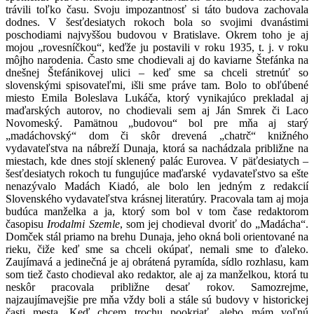
trávili toľko času. Svoju impozantnosť si táto budova zachovala
dodnes. V šesťdesiatych rokoch bola so svojimi dvanástimi
poschodiami najvyššou budovou v Bratislave. Okrem toho je aj
mojou „rovesníčkou“, keďže ju postavili v roku 1935, t. j. v roku
môjho narodenia. Často sme chodievali aj do kaviarne Štefánka na
dnešnej Štefánikovej ulici – keď sme sa chceli stretnúť so
slovenskými spisovateľmi, išli sme práve tam. Bolo to obľúbené
miesto Emila Boleslava Lukáča, ktorý vynikajúco prekladal aj
maďarských autorov, no chodievali sem aj Ján Smrek či Laco
Novomeský. Pamätnou „budovou“ bol pre mňa aj starý
„madáchovský“ dom či skôr drevená „chatrč“ knižného
vydavateľstva na nábreží Dunaja, ktorá sa nachádzala približne na
miestach, kde dnes stojí sklenený palác Eurovea. V päťdesiatych –
šesťdesiatych rokoch tu fungujúce maďarské vydavateľstvo sa ešte
nenazývalo Madách Kiadó, ale bolo len jedným z redakcií
Slovenského vydavateľstva krásnej literatúry. Pracovala tam aj moja
budúca manželka a ja, ktorý som bol v tom čase redaktorom
časopisu
Irodalmi Szemle
, som jej chodieval dvoriť do „Madácha“.
Domček stál priamo na brehu Dunaja, jeho okná boli orientované na
rieku, čiže keď sme sa chceli okúpať, nemali sme to ďaleko.
Zaujímavá a jedinečná je aj obrátená pyramída, sídlo rozhlasu, kam
som tiež často chodieval ako redaktor, ale aj za manželkou, ktorá tu
neskôr pracovala približne desať rokov. Samozrejme,
najzaujímavejšie pre mňa vždy boli a stále sú budovy v historickej
časti mesta. Keď chcem trochu pookriať, alebo mám voľnú