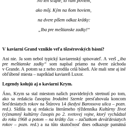
No len šťúple, to vám poviem,
ako môj. Kým na ňom hoviem,
na dvere píšem odkaz krátky:
„
Iba pre meštianske zadky!“
V kaviarni Grand vzniklo veľa tőzsérovských básní?
Ani nie. Ja som nebol typický kaviarenský spisovateľ. A verš
„iba
pre meštianske zadky“
som napísal priamo na dvere záchoda
v Grande. A potom sa z neho zrodila celá báseň. Ale mali sme aj iné
obľúbené miesta – napríklad kaviareň Luxor.
Legendy kolujú aj o kaviarni Krym.
Áno, Krym sa stal miestom našich pravidelných stretnutí po tom,
ako sa redakcia časopisu
Irodalmi Szemle
presťahovala koncom
šesťdesiatych rokov na Štúrovu 14
(kedysi Barossova ulica – pozn.
red.)
. Sídlila tu aj redakcia literárneho týždenníka
Kultúrny život
(
významný kultúrny časopis po 2. svetovej vojne, ktorý vychádzal
do roku 1968 a potom – na krátky čas – začiatkom deväťdesiatych
rokov – pozn. red.
) a na túto skutočnosť dnes odkazuje pamätná