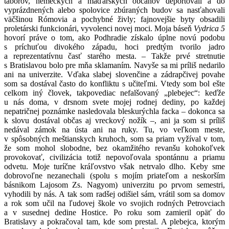
táborov, nemeckých a maďarských občanov deportovali a do
vyprázdnených alebo spolovice zbúraných budov sa nasťahovali
väčšinou Rómovia a pochybné živly; fajnovejšie byty obsadili
proletárski funkcionári, vyvolenci novej moci. Moja báseň
Vydrica 5
hovorí práve o tom, ako Podhradie získalo úplne novú podobu
s príchuťou divokého západu, hoci predtým tvorilo jadro
a reprezentatívnu časť starého mesta. – Takže prvé stretnutie
s Bratislavou bolo pre mňa sklamaním. Navyše sa mi príliš nedarilo
ani na univerzite. Vďaka slabej slovenčine a zádrapčivej povahe
som sa dostával často do konfliktu s učiteľmi. Vtedy som bol ešte
celkom iný človek, takpovediac nefalšovaný „plebejec“: keďže
u nás doma, v drsnom svete mojej rodnej dediny, po každej
nepatričnej poznámke nasledovala bleskurýchla facka – dokonca sa
k slovu dostával občas aj vreckový nožík –, ani ja som si príliš
nedával zámok na ústa ani na ruky. Tu, vo veľkom meste,
v spôsobných meštianskych kruhoch, som sa priam vyžíval v tom,
že som mohol slobodne, bez okamžitého revanšu kohokoľvek
provokovať, civilizácia totiž nepovoľovala spontánnu a priamu
odvetu. Moje turíčne kráľovstvo však netrvalo dlho. Keby sme
dobrovoľne nezanechali (spolu s mojím priateľom a neskorším
básnikom Lajosom Zs. Nagyom) univerzitu po prvom semestri,
vyhodili by nás. A tak som radšej odišiel sám, vrátil som sa domov
a rok som učil na ľudovej škole vo svojich rodných Petrovciach
a v susednej dedine Hostice. Po roku som zamieril opäť do
Bratislavy a pokračoval tam, kde som prestal. A plebejca, ktorým