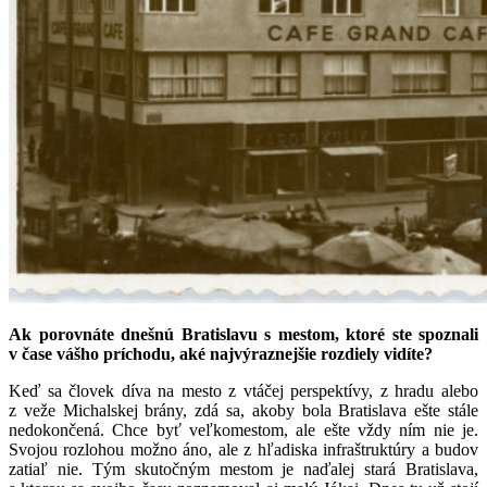
Ak porovnáte dnešnú Bratislavu s mestom, ktoré ste spoznali
v čase vášho príchodu, aké najvýraznejšie rozdiely vidíte?
Keď sa človek díva na mesto z vtáčej perspektívy, z hradu alebo
z veže Michalskej brány, zdá sa, akoby bola Bratislava ešte stále
nedokončená. Chce byť veľkomestom, ale ešte vždy ním nie je.
Svojou rozlohou možno áno, ale z hľadiska infraštruktúry a budov
zatiaľ nie. Tým skutočným mestom je naďalej stará Bratislava,