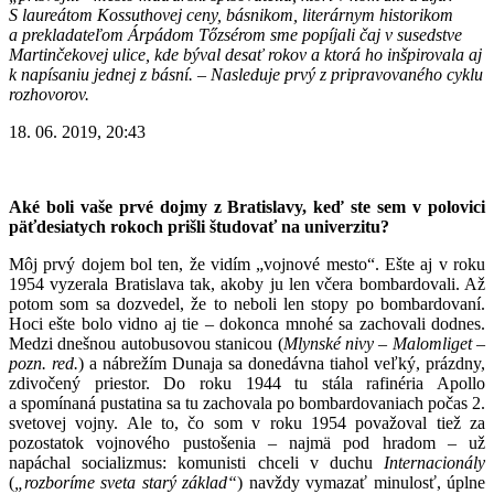
S laureátom Kossuthovej ceny, básnikom, literárnym historikom
a prekladateľom Árpádom Tőzsérom sme popíjali čaj v susedstve
Martinčekovej ulice, kde býval desať rokov a ktorá ho inšpirovala aj
k napísaniu jednej z básní. – Nasleduje prvý z pripravovaného cyklu
rozhovorov.
18. 06. 2019, 20:43
Aké boli vaše prvé dojmy z Bratislavy, keď ste sem v polovici
päťdesiatych rokoch prišli študovať na univerzitu?
Môj prvý dojem bol ten, že vidím „vojnové mesto“. Ešte aj v roku
1954 vyzerala Bratislava tak, akoby ju len včera bombardovali. Až
potom som sa dozvedel, že to neboli len stopy po bombardovaní.
Hoci ešte bolo vidno aj tie – dokonca mnohé sa zachovali dodnes.
Medzi dnešnou autobusovou stanicou (
Mlynské nivy – Malomliget
–
pozn. red.
) a nábrežím Dunaja sa donedávna tiahol veľký, prázdny,
zdivočený priestor. Do roku 1944 tu stála rafinéria Apollo
a spomínaná pustatina sa tu zachovala po bombardovaniach počas 2.
svetovej vojny. Ale to, čo som v roku 1954 považoval tiež za
pozostatok vojnového pustošenia – najmä pod hradom – už
napáchal socializmus: komunisti chceli v duchu
Internacionály
(
„rozboríme sveta starý základ“
) navždy vymazať minulosť, úplne