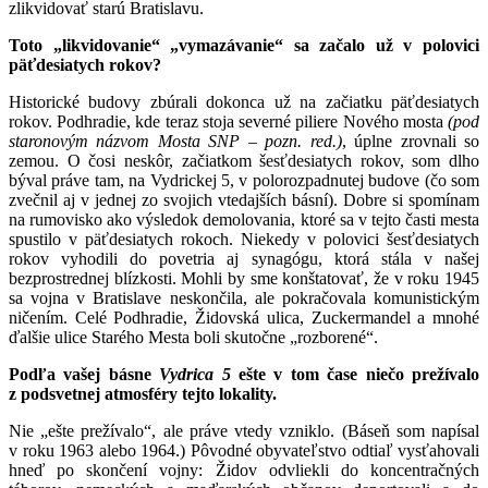
zlikvidovať starú Bratislavu.
Toto „likvidovanie“ „vymazávanie“ sa začalo už v polovici
päťdesiatych rokov?
Historické budovy zbúrali dokonca už na začiatku päťdesiatych
rokov. Podhradie, kde teraz stoja severné piliere Nového mosta
(pod
staronovým názvom Mosta SNP – pozn. red.)
, úplne zrovnali so
zemou. O čosi neskôr, začiatkom šesťdesiatych rokov, som dlho
býval práve tam, na Vydrickej 5, v polorozpadnutej budove (čo som
zvečnil aj v jednej zo svojich vtedajších básní). Dobre si spomínam
na rumovisko ako výsledok demolovania, ktoré sa v tejto časti mesta
spustilo v päťdesiatych rokoch. Niekedy v polovici šesťdesiatych
rokov vyhodili do povetria aj synagógu, ktorá stála v našej
bezprostrednej blízkosti. Mohli by sme konštatovať, že v roku 1945
sa vojna v Bratislave neskončila, ale pokračovala komunistickým
ničením. Celé Podhradie, Židovská ulica, Zuckermandel a mnohé
ďalšie ulice Starého Mesta boli skutočne „rozborené“.
Podľa vašej básne
Vydrica 5
ešte v tom čase niečo prežívalo
z podsvetnej atmosféry tejto lokality.
Nie „ešte prežívalo“, ale práve vtedy vzniklo. (Báseň som napísal
v roku 1963 alebo 1964.) Pôvodné obyvateľstvo odtiaľ vysťahovali
hneď po skončení vojny: Židov odvliekli do koncentračných