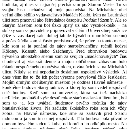
hodinku, aj dnes sa najradšej prechádzam po Starom Meste. Tu sa
svojho času nachádzali aj moje pracoviská. Na Michalskej ulici
veľmi dlho sídlilo vydavateľstvo Madách Kiadó, kým na Laurinskej
ulici som pracoval ako šéfredaktor časopisu
Irodalmi Szemle
. Ale so
Starým Mestom som bol úzko spätý už ako vysokoškolák – na
skúšky som sa pravidelne pripravoval v čitárni Univerzitnej knižnice
(čiže v zasadacej sále dolnej tabule bývalého uhorského snemu)
a počas štúdia som si často predstavoval, že práve na tomto mieste,
kde som sa ja ponáral do tajov staroslovienčiny, rečnili kedysi
Kölcsey, Kossuth alebo Széchenyi. Pred obrovskou budovou
bývalého uhorského snemu som za svojich „madáchovských“ čias
chodieval aj viackrát denne a mojou obľúbenou zábavkou bolo
rátanie nespočetného množstva okien, otvárajúcich sa na Michalskú
ulicu. Nikdy sa mi nepodarilo dosiahnuť uspokojivý výsledok. Aj
dnes viem iba to, že ich počet výrazne prevyšoval číslo šesťdesiat.
Mojím druhým obľúbeným miestom je dodnes Hlavné námestie –
konkrétne budova Starej radnice, o ktorej by som vedel rozprávať
celé hodiny. Keď som na univerzite, ktorá sa tiež nachádza
neďaleko, prednášal vyše desať rokov starú maďarskú literatúru, bol
som to ja, kto uvádzal študentov prvého ročníka do tajov
bratislavského života. Na začiatku školského roka som ich vždy
zobral na Hlavné námestie, kde sme sa zastavili pred Starou
radnicou a ja som im o nej rozprával. Táto budova bola pôvodne
domom bývalého sudcu Jakuba, od ktorého ho odkúpilo mesto. Na
jej stene dodnes nájdeme zlatú ľaliu, tvoriacu súčasť erbu