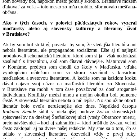
som dovtedy bol, napokon mesto pomaly skrotilo. Bratislave môžem
ďakovať za veľa – toto mesto zo mňa urobilo, sformovalo mešťana-
občana.
Ako v tých časoch, v polovici päťdesiatych rokov, vyzeral
maďarský alebo aj slovenský kultúrny a literárny život
v Bratislave?
Ak by som bol striktný, povedal by som, že vtedajšia literatúra ani
nebola literatúrou, ale propagandou socializmu. Ešte aj tí najlepší
produkovali schematickú literatúru, ktorú som si ja však nedokázal
zosúladiť s literatúrou, akú som čítaval dávnejšie. Maturoval som
v Komárne, predtým som chodil do školy v Maďarsku, vďaka
vynikajúcim učiteľom som sa skoro zoznámil s klasickou
maďarskou a svetovou literatúrou. A keďže som na každom kroku
dával najavo svoj názor na maďarskú literatúru zo Slovenska,
v Bratislave ma mohli v tom čase považovať za dosť arogantné
indivíduum. Konflikty medzi mnou a mojím okolím boli pomerne
časté. A slovenská literatúra nebola o nič lepšia. No spolužitie oboch
literatúr bolo oveľa nerušenejšie ako dnes. Napríklad časopis
Irodalmi Szemle
sídlil v niekdajšej budove Zväzu slovenských
spisovateľov na dnešnej Štefánikovej ulici (vtedy Obrancov mieru),
preto návštevníci – hoci aj zahraniční –, ktorí prišli do Zväzu, veľmi
často zaklopali aj na dvere našej redakcie. My sme sa o tom, čo sa
udialo v slovenskej literatúre, dozvedali vždy z prvej ruky.