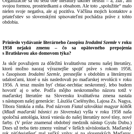
Organizačne sa od seba obe literatúry takmer nelíšili – a, žiaľ, ani
svojou formou, prostriedkami a obsahom. Ale toto „spolužitie“ malo
nielen svoje negatíva, ale aj pozitíva. Väčšina mojich kontaktov a
priateľstiev so slovenskými spisovateľmi pochádza práve z tohto
obdobia.
Prinieslo vydávanie literárneho časopisu
Irodalmi Szemle
v roku
1958 nejakú zmenu – čo sa opätovného prepojenia
s Bratislavou ako domovom týka?
Ja skôr považujem za dôležitú kvalitatívnu zmenu našej literatúry,
ktorú možno naozaj výraznejšie spojiť práve s rokom 1958,
s časopisom
Irodalmi Szemle
, presnejšie s obdobím a literárnymi
udalosťami, ktoré u nás nasledovali po maďarskej revolúcii v roku
1956. A teraz musím byť chtiac-nechtiac neskromný, lebo budem
hovoriť aj o sebe. Podľa môjho neskromného názoru totiž v
maďarskej literatúre na Slovensku kvalitatívna zmena nastala
s nástupom našej generácie: Lászlóa Cselényiho, Lajosa Zs. Nagya,
Tibora Simkóa a mňa. Pod názvom
Fiatal szlovákiai magyar költők
(
Mladí maďarskí básnici zo Slovenska
) vyšla v roku 1958 naša
spoločná antológia, ktorá vniesla do našej literatúry nové tóny, nové
farby. (V próze znamenal obdobný medzník nástup Gyulu Dubu.)
Dnes už treba tieto zmeny vnímať v širších súvislostiach. Maďarský
rok päťdesiatšesť mal veľký vplyv aj na slovenských Maďarov.