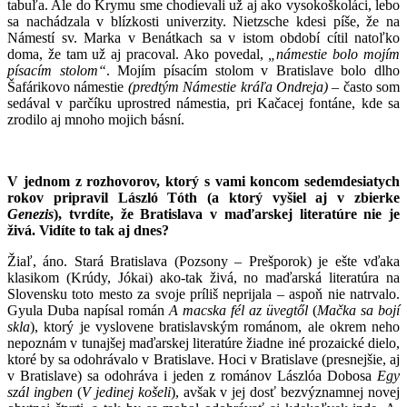
tabuľa. Ale do Krymu sme chodievali už aj ako vysokoškoláci, lebo
sa nachádzala v blízkosti univerzity. Nietzsche kdesi píše, že na
Námestí sv. Marka v Benátkach sa v istom období cítil natoľko
doma, že tam už aj pracoval. Ako povedal,
„námestie bolo mojím
písacím stolom“
. Mojím písacím stolom v Bratislave bolo dlho
Šafárikovo námestie
(predtým Námestie kráľa Ondreja)
– často som
sedával v parčíku uprostred námestia, pri Kačacej fontáne, kde sa
zrodilo aj mnoho mojich básní.
V jednom z rozhovorov, ktorý s vami koncom sedemdesiatych
rokov pripravil László Tóth (a ktorý vyšiel aj v zbierke
Genezis
), tvrdíte, že Bratislava v maďarskej literatúre nie je
živá. Vidíte to tak aj dnes?
Žiaľ, áno. Stará Bratislava (Pozsony – Prešporok) je ešte vďaka
klasikom (Krúdy, Jókai) ako-tak živá, no maďarská literatúra na
Slovensku toto mesto za svoje príliš neprijala – aspoň nie natrvalo.
Gyula Duba napísal román
A macska fél az üvegtől
(
Mačka sa bojí
skla
), ktorý je vyslovene bratislavským románom, ale okrem neho
nepoznám v tunajšej maďarskej literatúre žiadne iné prozaické dielo,
ktoré by sa odohrávalo v Bratislave. Hoci v Bratislave (presnejšie, aj
v Bratislave) sa odohráva i jeden z románov Lászlóa Dobosa
Egy
szál ingben
(
V jedinej košeli
), avšak v jej dosť bezvýznamnej novej