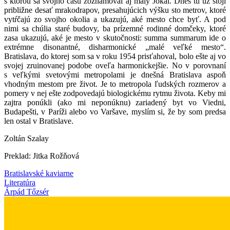
s ktorou sa svojho času zoznamoval aj malý Jókai. Dnes tu už stojí
približne desať mrakodrapov, presahujúcich výšku sto metrov, ktoré
vytŕčajú zo svojho okolia a ukazujú, aké mesto chce byť. A pod
nimi sa chúlia staré budovy, ba prízemné rodinné domčeky, ktoré
zasa ukazujú, aké je mesto v skutočnosti: summa summarum ide o
extrémne disonantné, disharmonické „malé veľké mesto“.
Bratislava, do ktorej som sa v roku 1954 prisťahoval, bolo ešte aj vo
svojej zruinovanej podobe oveľa harmonickejšie. No v porovnaní
s veľkými svetovými metropolami je dnešná Bratislava aspoň
vhodným mestom pre život. Je to metropola ľudských rozmerov a
pomery v nej ešte zodpovedajú biologickému rytmu života. Keby mi
zajtra ponúkli (ako mi neponúknu) zariadený byt vo Viedni,
Budapešti, v Paríži alebo vo Varšave, myslím si, že by som predsa
len ostal v Bratislave.
Zoltán Szalay
Preklad: Jitka Rožňová
Bratislavské kaviarne
Literatúra
Árpád Tőzsér