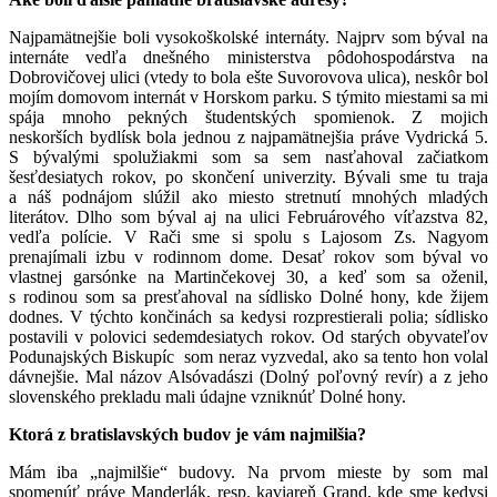
Najpamätnejšie boli vysokoškolské internáty. Najprv som býval na
internáte vedľa dnešného ministerstva pôdohospodárstva na
Dobrovičovej ulici (vtedy to bola ešte Suvorovova ulica), neskôr bol
mojím domovom internát v Horskom parku. S týmito miestami sa mi
spája mnoho pekných študentských spomienok. Z mojich
neskorších bydlísk bola jednou z najpamätnejšia práve Vydrická 5.
S bývalými spolužiakmi som sa sem nasťahoval začiatkom
šesťdesiatych rokov, po skončení univerzity. Bývali sme tu traja
a náš podnájom slúžil ako miesto stretnutí mnohých mladých
literátov. Dlho som býval aj na ulici Februárového víťazstva 82,
vedľa polície. V Rači sme si spolu s Lajosom Zs. Nagyom
prenajímali izbu v rodinnom dome. Desať rokov som býval vo
vlastnej garsónke na Martinčekovej 30, a keď som sa oženil,
s rodinou som sa presťahoval na sídlisko Dolné hony, kde žijem
dodnes. V týchto končinách sa kedysi rozprestierali polia; sídlisko
postavili v polovici sedemdesiatych rokov. Od starých obyvateľov
Podunajských Biskupíc som neraz vyzvedal, ako sa tento hon volal
dávnejšie. Mal názov Alsóvadászi (Dolný poľovný revír) a z jeho
slovenského prekladu mali údajne vzniknúť Dolné hony.
Ktorá z bratislavských budov je vám najmilšia?
Mám iba „najmilšie“ budovy. Na prvom mieste by som mal
spomenúť práve Manderlák, resp. kaviareň Grand, kde sme kedysi