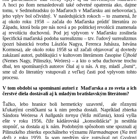
A hoci po ňom nenasledovali také odvetné opatrenia ako, dajme
tomu, v Sedmohradsku (o Maďaroch v Maďarsku ani nehovoriac),
jeho vplyv bol očividný. V nasledujúcich rokoch – to znamená, že
aj okolo roku 1958 – začala do Maďarska prúdiť literatúra zo
Západu, ktorá bola pre nás nová a po politickej revolúcii znamenala
aj revolúciu duchovnú. Pod jej vplyvom v Maďarsku zosilnela
špecifická maďarská podoba surrealizmu – tzv. ľudový surrealizmus
(pozri básnickú tvorbu Lászlóa Nagya, Ferenca Juhásza, Istvána
Kormosa), ale okolo roku 1958 sa už začali objavovať aj dovtedy
zakázaní autori, publikujúci v kultovom literárnom časopise
Újhold
(Nemes Nagy, Pilinszky, Weöres) – a kto o seba duchovne trochu
dbal, ten spomínaných autorov čítal aj u nás. A my, mladí „ôsmi“,
sme už do literatúry vstupovali z veľkej časti pod vplyvom tohto
procesu.
V tom období sa spomínaní autori z Maďarska a zo sveta a ich
čerstvé diela dostávali aj k mladým bratislavským literátom?
Ťažko, lebo hranice boli hermeticky uzavreté, ale rôznymi
kľukatými cestičkami sa k nim predsa dostali. Napríklad zbierka
Sándora Weöresa
A hallgatás tornya
(
Veža mlčania
), ktorá vyšla
ešte v roku 1956, čiže kádárovská „konsolidácia“ ju nestihla
stopnúť, sa dostala aj k nám. Podobným spôsobom sme spoznali aj
Pilinszkého zbierku epochálneho významu
Harmadnapon
(
Na tretí
deň
) z roku 1959. Ja som predtým síce zotrvával pri Gyulovi