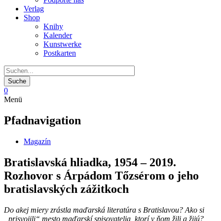
Verlag
Shop
Knihy
Kalender
Kunstwerke
Postkarten
0
Menü
Pfadnavigation
Magazín
Bratislavská hliadka, 1954 – 2019.
Rozhovor s Árpádom Tőzsérom o jeho
bratislavských zážitkoch
Do akej miery zrástla maďarská literatúra s Bratislavou? Ako si
„prisvojili“ mesto maďarskí spisovatelia, ktorí v ňom žili a žijú?