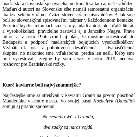
maďarskí a slovenskí spisovatelia, no konali sa tam aj naše schôdze.
Maďarskí autori na Slovensku ešte nemali samostatnú organizáciu,
iba tzv. sekciu v rámci Zväzu slovenských spisovateľov. A tak sme
boli so slovenskými spisovateľmi takmer v každodennom kontakte.
Po oficiálnych stretnutiach sme sa my, mladí autori, ale i ďalší literáti
a vysokoškoláci, pravidelne zastavili aj u Jancsiho Nagya. Práve
uňho sa v roku 1956 zrodil aj plán, že musíme odcestovať do
Budapešti a podporiť maďarských bojujúcich vysokoškolákov.
Vzápätí už bola v pohotovosti desaťčlenná – dvanásťčlenná
skupina, no nakoniec sme, vďakabohu, predsa len nešli. Keby sme
boli vycestovali, zrejme by som teraz, v roku 2019, nedával
rozhovor pre Bratislavské rožky.
Ktoré kaviarne boli najvýznamnejšie?
Najčastejšie sme sa stretávali v kaviarni Grand na prvom poschodí
Manderláku v centre mesta. Vo svojej básni
Közhelyek
(
Banality
)
som ju aj priamo spomenul:
Na sedadlo WC z Grandu,
dva zadky sa naraz vojdú.