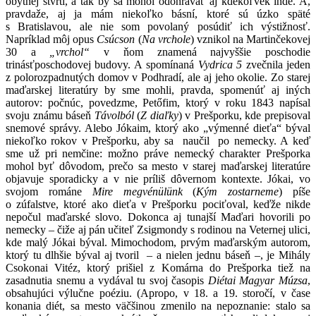
obytnej štvrti, a tak by sa mohol odohrávať aj kdekoľvek inde. A,
pravdaže, aj ja mám niekoľko básní, ktoré sú úzko späté
s Bratislavou, ale nie som povolaný posúdiť ich výstižnosť.
Napríklad môj opus
Csúcson
(
Na vrchole
) vznikol na Martinčekovej
30 a
„vrchol“
v ňom znamená najvyššie poschodie
trinásťposchodovej budovy. A spomínaná
Vydrica 5
zvečnila jeden
z polorozpadnutých domov v Podhradí, ale aj jeho okolie. Zo starej
maďarskej literatúry by sme mohli, pravda, spomenúť aj iných
autorov: počnúc, povedzme, Petőfim, ktorý v roku 1843 napísal
svoju známu báseň
Távolból
(
Z diaľky
) v Prešporku, kde prepisoval
snemové správy. Alebo Jókaim, ktorý ako „výmenné dieťa“ býval
niekoľko rokov v Prešporku, aby sa naučil po nemecky. A keď
sme už pri nemčine: možno práve nemecký charakter Prešporka
mohol byť dôvodom, prečo sa mesto v starej maďarskej literatúre
objavuje sporadicky a v nie príliš dôvernom kontexte. Jókai, vo
svojom románe
Mire megvénülünk
(
Kým zostarneme
) píše
o zúfalstve, ktoré ako dieťa v Prešporku pociťoval, keďže nikde
nepočul maďarské slovo. Dokonca aj tunajší Maďari hovorili po
nemecky – čiže aj pán učiteľ Zsigmondy s rodinou na Veternej ulici,
kde malý Jókai býval. Mimochodom, prvým maďarským autorom,
ktorý tu dlhšie býval aj tvoril – a nielen jednu báseň –, je Mihály
Csokonai Vitéz, ktorý prišiel z Komárna do Prešporka tiež na
zasadnutia snemu a vydával tu svoj časopis
Diétai Magyar Múzsa
,
obsahujúci výlučne poéziu. (Apropo, v 18. a 19. storočí, v čase
konania diét, sa mesto väčšinou zmenilo na nepoznanie: stalo sa