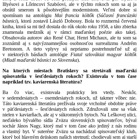
Illyésovi a Lőrincovi Szabóovi, ale v týchto rokoch som sa aj ja
obrátil smerom k pôsobivejším modernistom. Veľmi dobre si
spomínam na antológiu
Mai francia költők
(
Súčasní francúzski
básnici
), ktorú zostavil László Dobossy. Bola to rozmerná červená
kniha, ktorá sa mi tiež dostala do rúk okolo roku 1958, a táto zbierka
znamenala medzník aj v rámci maďarskej poézie ako takej.
Obsahovala autorov ako René Char, Henri Michaux, ale tu som sa
zoznámil aj s najvýznamnejšou osobnosťou surrealizmu Andrém
Bretonom. A tieto vplyvy sú nepriamo postrehnuteľné už aj
v niektorých básňach antológie
Fiatal szlovákiai magyar költők
(
Mladí maďarskí básnici zo Slovenska
).
Na ktorých miestach Bratislavy sa stretávali maďarskí
spisovatelia v šesťdesiatych rokoch? Existovala v tom čase
napríklad tzv. kaviarenská literatúra?
Ba čo viac, existovala prakticky len vtedy. Neskôr,
v sedemdesiatych – osemdesiatych rokoch, už takmer vôbec nie.
Táto kaviarenská literatúra prežívala svoje vrcholné obdobie práve
v päťdesiatych – šesťdesiatych rokoch. Združovali sme sa však
nielen v kaviarňach, ale aj v súkromných bytoch. Na Leškovej ulici,
neďaleko bývalého sídla Zväzu slovenských spisovateľov, býval
sochár János Nagy, ktorý mal v tom čase ako jediný z nás rodinu
a vlastný byt. V suteréne Zväzu sa nachádzal spisovateľský klub,
ktorý bol hlavným dejiskom našich stretnutí; chodievali sem aj starší