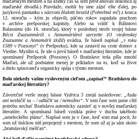
maďarským mestom a na krátky čas sa sem presťahovali dokonca aj
maďarské divadlá.) Pravdaže, mohli by sme zájsť ešte ďalej, po
jazykovú pamiatku s názvom
Halotti beszéd
(
Pohrebná reč
) z konca
12. storočia – kým ju objavili, päťsto rokov zapadala prachom
v archíve prešporskej kapituly. Alebo sa vrátiť k Bálintovi
Balassimu (do 16. storočia), ktorý v poslednej strofe svojej básne
Bécsi Zsuzsannáról s Annamáriárol szerzette
(
O viedenskej
Zsuzsanne a Annamárii zložil
) uvádza, že báseň napísal
„v roku
1589 v Pozsonyi“
(v Prešporku), kde sa zastavil na ceste domov z
Viedne. Myslím si, že ide o prvú báseň v maďarskej literatúre, kde je
spomínaný Prešporok (Pozsony). O Bratislave teda píšu mnohí
Maďari, ale už podstatne menej je príkladov na to, keď sa život
a dielo spisovateľa organicky spája s týmto mestom.
Bolo niekedy vaším vysloveným cieľom „zapísať“ Bratislavu do
maďarskej literatúry?
Záverečné verše mojej básne
Vydrica 5
znejú nasledovne:
„Azda
ani nezlúčiť sa – / odlúčiť sa / nemožno“
. V tom čase som jasne cítil
potrebu nechať Bratislavu autenticky zaznieť aj v novšej maďarskej
literatúre. A spomínaná báseň vznikla práve v duchu takéhoto
„umeleckého plánu“. Napísal som ju v čase, keď som mal pocit, že
som už tisíckou nití prepojený s mestom, že som už aj ja sám skoro
„bratislavský mešťan“.
Aké boli ďalšie pamätné bratislavské adresy?