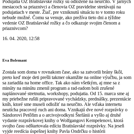
Podujatia OZ Bratislavské rožky sú odložené na neurčito. V jarných
mesiacoch sa priaznivci a členovia OZ pravidelne stretávajú na
podujatiach v meste. Žiaľ, pre vzniknutú situáciu to v tomto roku
nebude možné. Čomu sa venuje, ako prežíva tieto dni a týždne
vedenie OZ Bratislavské rožky a čo odkazuje svojim členom a
priaznivcom?
16. 04. 2020, 12:58
Eva Bolemant
Zostala som doma v rovnakom čase, ako sa zatvorili brány škôl,
preto keď moje deti prešli takmer okamžite na online výučbu, ja som
sa zariadila na home office. Tak ako nám všetkým, aj mne sa z
minúty na minútu zmenil program a rad-radom boli zrušené
naplánované stretnutia, workshopy, podujatia. Od 15. marca sme aj
my priebežne rušili pripravované vychádzky, prednášky, prezentácie
kníh, ktoré sme museli odložiť na neurčito. Ale vďaka internetu
neutícha pracovný ruch ani doma. Vznikajú dve nové rozprávky o
Sándorovi Petőfim a o arcivojvodkyni Štefánii a vyšlo aj druhé
vydanie rozprávkovej knihy o Wolfgangovi Kempelenovi, ktorá
svojho času odštartovala edíciu Bratislavské rozprávky. Na jeseň
vyjde reedícia úspešnej knihy Pavla Ondrčku o histórii