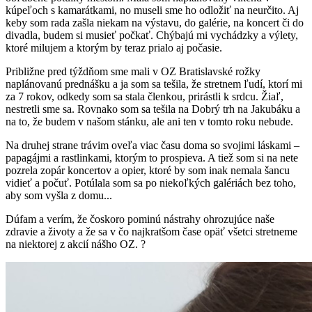
kúpeľoch s kamarátkami, no museli sme ho odložiť na neurčito. Aj
keby som rada zašla niekam na výstavu, do galérie, na koncert či do
divadla, budem si musieť počkať. Chýbajú mi vychádzky a výlety,
ktoré milujem a ktorým by teraz prialo aj počasie.
Približne pred týždňom sme mali v OZ Bratislavské rožky
naplánovanú prednášku a ja som sa tešila, že stretnem ľudí, ktorí mi
za 7 rokov, odkedy som sa stala členkou, prirástli k srdcu. Žiaľ,
nestretli sme sa. Rovnako som sa tešila na Dobrý trh na Jakubáku a
na to, že budem v našom stánku, ale ani ten v tomto roku nebude.
Na druhej strane trávim oveľa viac času doma so svojimi láskami –
papagájmi a rastlinkami, ktorým to prospieva. A tiež som si na nete
pozrela zopár koncertov a opier, ktoré by som inak nemala šancu
vidieť a počuť. Potúlala som sa po niekoľkých galériách bez toho,
aby som vyšla z domu...
Dúfam a verím, že čoskoro pominú nástrahy ohrozujúce naše
zdravie a životy a že sa v čo najkratšom čase opäť všetci stretneme
na niektorej z akcií nášho OZ. ?