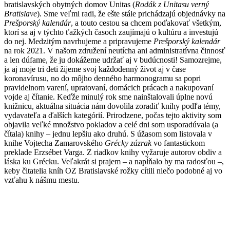
bratislavských obytných domov Unitas (
Rodák z Unitasu verný
Bratislave
). Sme veľmi radi, že ešte stále prichádzajú objednávky na
Prešporský kalendár
, a touto cestou sa chcem poďakovať všetkým,
ktorí sa aj v týchto ťažkých časoch zaujímajú o kultúru a investujú
do nej. Medzitým navrhujeme a pripravujeme
Prešporský kalendár
na rok 2021. V našom združení neutícha ani administratívna činnosť
a len dúfame, že ju dokážeme udržať aj v budúcnosti! Samozrejme,
ja aj moje tri deti žijeme svoj každodenný život aj v čase
koronavírusu, no do môjho denného harmonogramu sa popri
pravidelnom varení, upratovaní, domácich prácach a nakupovaní
vojde aj čítanie. Keďže minulý rok sme nainštalovali úplne novú
knižnicu, aktuálna situácia nám dovolila zoradiť knihy podľa témy,
vydavateľa a ďalších kategórií. Prirodzene, počas tejto aktivity som
objavila veľké množstvo pokladov a celé dni som usporadúvala (a
čítala) knihy – jednu lepšiu ako druhú. S úžasom som listovala v
knihe Vojtecha Zamarovského
Grécky zázrak
vo fantastickom
preklade Erzsébet Varga. Z riadkov knihy vyžaruje autorov obdiv a
láska ku Grécku. Veľakrát si prajem – a napĺňalo by ma radosťou –,
keby čitatelia kníh OZ Bratislavské rožky cítili niečo podobné aj vo
vzťahu k nášmu mestu.