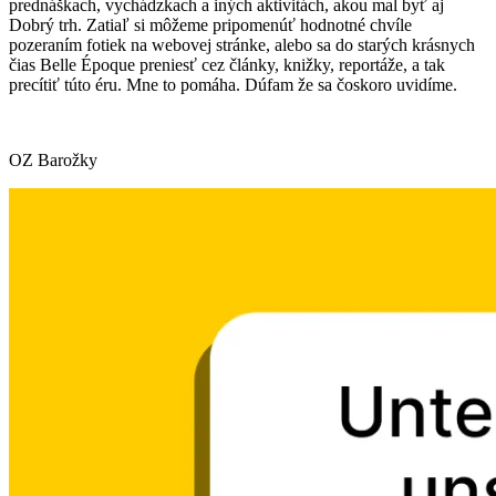
prednáškach, vychádzkach a iných aktivitách, akou mal byť aj
Dobrý trh. Zatiaľ si môžeme pripomenúť hodnotné chvíle
pozeraním fotiek na webovej stránke, alebo sa do starých krásnych
čias Belle Époque preniesť cez články, knižky, reportáže, a tak
precítiť túto éru. Mne to pomáha. Dúfam že sa čoskoro uvidíme.
OZ Barožky