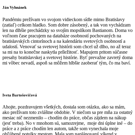
Ján Vyhnánek
Pandémiu prežívam vo svojom vidieckom sídle mimo Bratislavy
(zatiaľ) celkom hladko. Som dobre zásobený, a tak von vychádzam
len na dlhšie prechádzky so svojím mopslíkom Bastianom. Doma vo
voľnom čase pracujem na databáze osobností pochovaných na
bratislavských cintorínoch a na kalendáriu svetových osobností a
udalostí. Venovať sa svetovej histórii som chcel už dlho, no až teraz
sa mi na to konečne naskytla príležitosť. Mapujem pritom súčasne
presahy bratislavskej a svetovej histórie. Byť prevažne zavretý doma
mi vôbec nevadí, aspoň sa môžem hlbšie zaoberať tým, čo ma baví.
Iveta Bartošovičová
Ahojte, pozdravujem všetkých, dostala som otázku, ako sa mám,
ako prežívam toto zvláštne obdobie. V niečom sa pre mňa za ostatný
mesiac nič nezmenilo – chodím do práce, občas zájdem na nákup
(jesť treba). No v mnohom sú, samozrejme, moje dni úplne iné – do
práce a z práce chodím len autom, takže som vynechala moje
obľúbené potulky mestom. Mala som naplánovaný víkend v