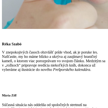
Réka Szabó
V znepokojivých časoch obzvlášť príde vhod, ak je poruke les.
Našťastie, my ho máme blízko a ukrýva aj zaujímavý hraničný
kameň, o ktorom viac porozprávam vo svojom článku. Medzitým sa
v „rožkoch“ pripravuje reedícia niekoľkých kníh, dokonca už
vyberáme aj ilustrácie do nového
Prešporského kalendára
.
Mária Ziff
Súčasná situácia nás oddelila od spoločných stretnutí na