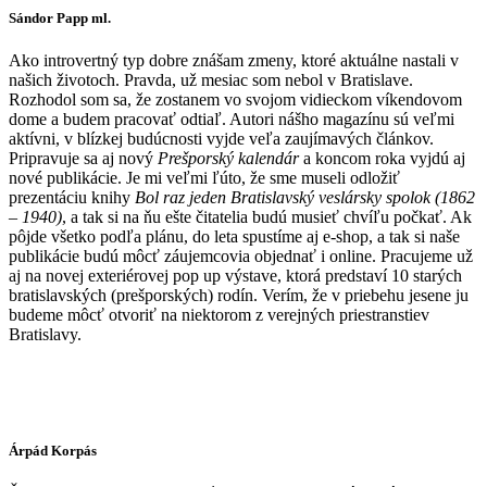
Sándor Papp ml.
Ako introvertný typ dobre znášam zmeny, ktoré aktuálne nastali v
našich životoch. Pravda, už mesiac som nebol v Bratislave.
Rozhodol som sa, že zostanem vo svojom vidieckom víkendovom
dome a budem pracovať odtiaľ. Autori nášho magazínu sú veľmi
aktívni, v blízkej budúcnosti vyjde veľa zaujímavých článkov.
Pripravuje sa aj nový
Prešporský kalendár
a koncom roka vyjdú aj
nové publikácie. Je mi veľmi ľúto, že sme museli odložiť
prezentáciu knihy
Bol raz jeden Bratislavský veslársky spolok (1862
– 1940)
, a tak si na ňu ešte čitatelia budú musieť chvíľu počkať. Ak
pôjde všetko podľa plánu, do leta spustíme aj e-shop, a tak si naše
publikácie budú môcť záujemcovia objednať i online. Pracujeme už
aj na novej exteriérovej pop up výstave, ktorá predstaví 10 starých
bratislavských (prešporských) rodín. Verím, že v priebehu jesene ju
budeme môcť otvoriť na niektorom z verejných priestranstiev
Bratislavy.
Árpád Korpás