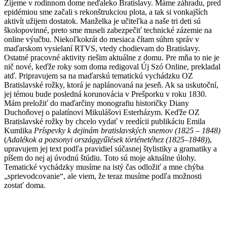
Žijeme v rodinnom dome neďaleko Bratislavy. Máme záhradu, pred
epidémiou sme začali s rekonštrukciou plota, a tak si vonkajších
aktivít užijem dostatok. Manželka je učiteľka a naše tri deti sú
školopovinné, preto sme museli zabezpečiť technické zázemie na
online výučbu. Niekoľkokrát do mesiaca čítam súhrn správ v
maďarskom vysielaní RTVS, vtedy chodievam do Bratislavy.
Ostatné pracovné aktivity riešim aktuálne z domu. Pre mňa to nie je
nič nové, keďže roky som doma redigoval Új Szó Online, prekladal
atď. Pripravujem sa na maďarskú tematickú vychádzku OZ
Bratislavské rožky, ktorá je naplánovaná na jeseň. Ak sa uskutoční,
jej témou bude posledná korunovácia v Prešporku v roku 1830.
Mám preložiť do maďarčiny monografiu historičky Diany
Duchoňovej o palatínovi Mikulášovi Esterházym. Keďže OZ
Bratislavské rožky by chcelo vydať v reedícii publikáciu Emila
Kumlika
Príspevky k dejinám bratislavských snemov (1825 – 1848)
(
Adalékok a pozsonyi országgyűlések történetéhez (1825–1848)
),
upravujem jej text podľa pravidiel súčasnej štylistiky a gramatiky a
píšem do nej aj úvodnú štúdiu. Toto sú moje aktuálne úlohy.
Tematické vychádzky musíme na istý čas odložiť a mne chýba
„sprievodcovanie“, ale viem, že teraz musíme podľa možnosti
zostať doma.