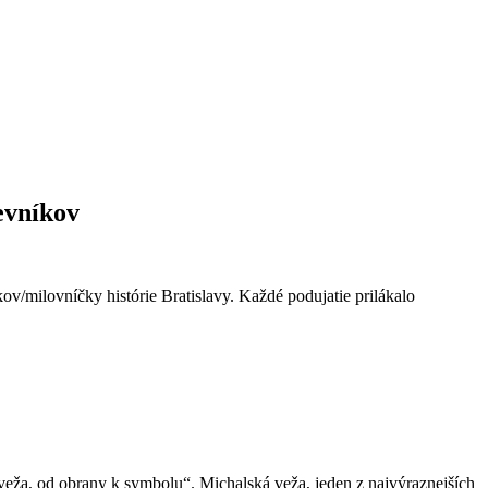
evníkov
/milovníčky histórie Bratislavy. Každé podujatie prilákalo
veža, od obrany k symbolu“. Michalská veža, jeden z najvýraznejších