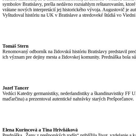
symbolov Bratislavy, prešla nedávno rozsiahlym reštaurovaním, ktoré 
vrátane nových interpretácií jej historického vývoja. Augustovič je a
Vyštudoval históriu na UK v Bratislave a stredoveké štúdiá vo Viedn
Tomáš Stern
Renomovaný odborník na židovskú históriu Bratislavy predstavil pre
ich význam pre dejiny mesta a židovskej komunity. Prednáška bola s
Jozef Tancer
Vedúci Katedry germanistiky, nederlandistiky a škandinavistiky FF UK
maďarčina) a prezentoval autentické nahrávky starých Prešporčanov.
Elena Kurincová a Tina Hrivňáková
Prednáška „Ženy z prešporských rodín“ priblížila život, vzdelanie a 