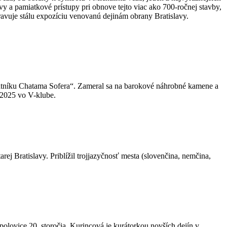
vy a pamiatkové prístupy pri obnove tejto viac ako 700-ročnej stavby,
pravuje stálu expozíciu venovanú dejinám obrany Bratislavy.
mätníku Chatama Sofera“. Zameral sa na barokové náhrobné kamene a
 2025 vo V-klube.
ej Bratislavy. Priblížil trojjazyčnosť mesta (slovenčina, nemčina,
polovice 20. storočia. Kurincová je kurátorkou novších dejín v