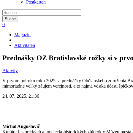
Postkarten
0
Magazín
Pfadnavigation
Aktivitäten
Prednášky OZ Bratislavské rožky si v prv
Aktivity
V prvom polroku roku 2025 sa prednášky Občianskeho združenia Brat
mimoriadne veľký záujem verejnosti, a to najmä vďaka účasti špičko
24. 07. 2025, 21:36
Michal Augustovič
Kurátor historických a umeleckohistorických zbierok v Múzeu mesta 