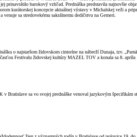
jej prinavrátilo barokový vzhľad. Prednáška predstavila najnovšie obja
utorom kurátorskej koncepcie aktuálnej výstavy v Michalskej veži a pri
i a venuje sa stredovekému sakrálnemu dedičstvu na Gemeri.
dnášku o najstaršom židovskom cintoríne na nábreží Dunaja, tzv. „Pa
účasťou Festivalu židovskej kultúry MAZEL TOV a konala sa 8. apríla
 v Bratislave sa vo svojej prednáške venoval jazykovým špecifikám star
každodennosť žien z významných rodín v Bratislave od polovice 19. do 