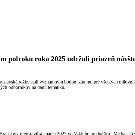
om polroku roka 2025 udržali priazeň návšt
islavské rožky stali významným bodom záujmu pre všetkých milovníkov
vých odborníkov na danú tematiku.
Bratislavy predstavil 4. marca 2025 vo V-klube prednášku „Michalská 