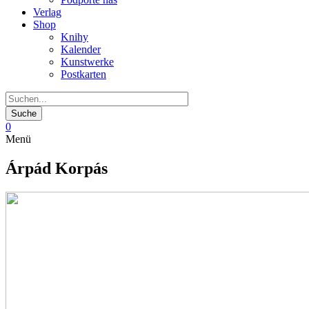
Verlag
Shop
Knihy
Kalender
Kunstwerke
Postkarten
0
Menü
Árpád Korpás