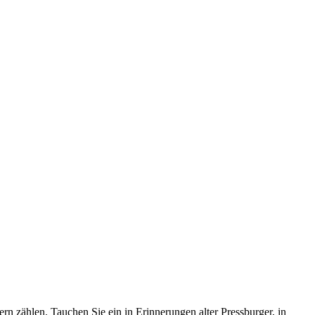
n zählen. Tauchen Sie ein in Erinnerungen alter Pressburger, in