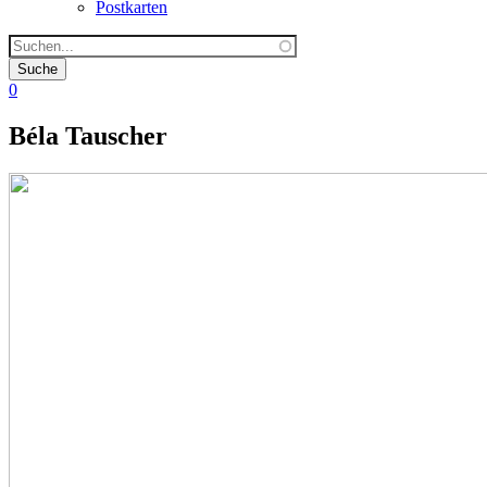
Postkarten
0
Béla Tauscher