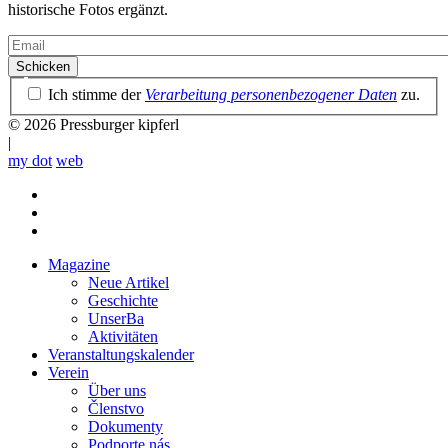
historische Fotos ergänzt.
Email
Datenschutzrichtlinie
Ich stimme der
Verarbeitung personenbezogener Daten
zu.
© 2026 Pressburger kipferl
|
my dot
web
Magazine
Neue Artikel
Mobile
Geschichte
main
UnserBa
menu
Aktivitäten
Veranstaltungskalender
Verein
Über uns
Členstvo
Dokumenty
Podporte nás