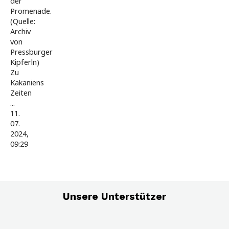
der
11:
Promenade.
Vom
(Quelle:
Archiv
Hummel
von
zu
Pressburger
den
Kipferln)
Franziskanern
Zu
Kakaniens
Zeiten
...
11.
07.
2024,
09:29
Unsere Unterstützer