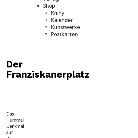
Shop
Knihy
Kalender
Kunstwerke
Postkarten
Der
Franziskanerplatz
„Mein
Pressburg“
von
Das
Hummel
Josef
Denkmal
Wallner.
auf
Teil