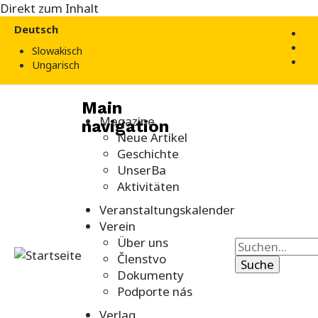
Direkt zum Inhalt
Deutsch
Slowakisch
Ungarisch
Main
Magazine
navigation
Neue Artikel
Geschichte
UnserBa
Aktivitäten
Veranstaltungskalender
Verein
Über uns
Členstvo
Dokumenty
Podporte nás
Verlag