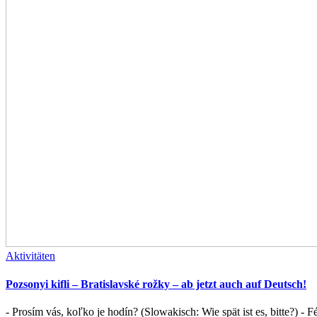
Aktivitäten
Pozsonyi kifli – Bratislavské rožky – ab jetzt auch auf Deutsch!
- Prosím vás, koľko je hodín? (Slowakisch: Wie spät ist es, bitte?) - Fé