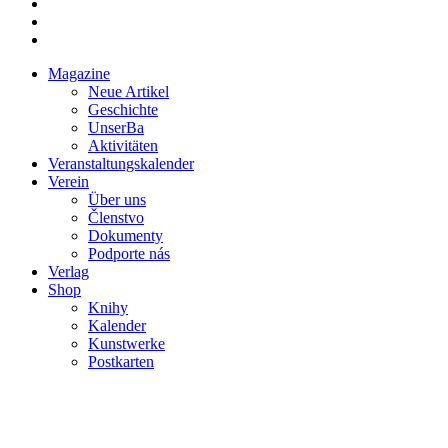
Magazine
Neue Artikel
Mobile
Geschichte
main
UnserBa
menu
Aktivitäten
Veranstaltungskalender
Verein
Über uns
Členstvo
Dokumenty
Podporte nás
Verlag
Shop
Knihy
Kalender
Kunstwerke
Postkarten