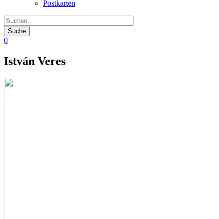
Postkarten
0
István Veres