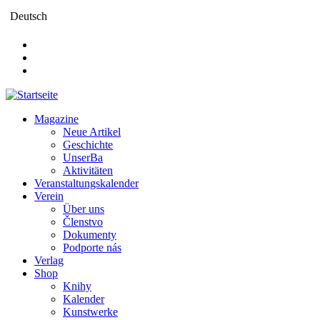
Direkt
Deutsch
zum
Inhalt
Magazine
Neue Artikel
Main
Geschichte
navigation
UnserBa
Aktivitäten
Veranstaltungskalender
Verein
Über uns
Členstvo
Dokumenty
Podporte nás
Verlag
Shop
Knihy
Kalender
Kunstwerke