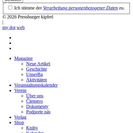
Datenschutzrichtlinie
Ich stimme der
Verarbeitung personenbezogener Daten
zu.
© 2026 Pressburger kipferl
|
my dot
web
Magazine
Neue Artikel
Mobile
Geschichte
main
UnserBa
menu
Aktivitäten
Veranstaltungskalender
Verein
Über uns
Členstvo
Dokumenty
Podporte nás
Verlag
Shop
Knihy