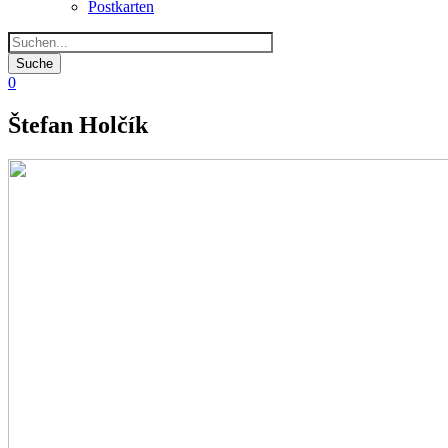
Postkarten
0
Štefan Holčík