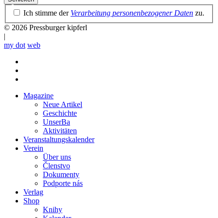
Datenschutzrichtlinie
Ich stimme der
Verarbeitung personenbezogener Daten
zu.
© 2026 Pressburger kipferl
|
my dot
web
Magazine
Neue Artikel
Mobile
Geschichte
main
UnserBa
menu
Aktivitäten
Veranstaltungskalender
Verein
Über uns
Členstvo
Dokumenty
Podporte nás
Verlag
Shop
Knihy