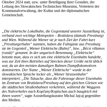
Oktober 2024 statt, uzw. unter Beteiligung ihrer Gestalter, der
Leitung des Slowakischen Technischen Museums, Vertretern der
Kommunalverwaltung, der Kultur und der diplomatischen
Gemeinschaft.
„Die elektrische Lokalbahn, die Gegenstand unserer Ausstellung ist,
verband zwei wichtige Metropolen – Bratislava (damals Pressburg)
und Wien. Während die Wiener sie je nach Ziel der Fahrt kurz
„Pressburgerbahn“ nannten, haben die Fahrgäste aus Pressburg
sie im Gegenteil „Wiener Elektrische (Bahn)“, bzw. „Bécsi villamos
(vasút)“ genannt. In der ungarisch Benennung „Elektrische“
betonte man, dass es sich um eine elektrische Eisenbahn handelte,
was zur Zeit ihres Betriebes auf Strecken dieser Größe nicht üblich
war, da an den meisten damaligen Bahnen Dampflokomotiven
dominierten. Der Name „Wiener Elektrische“ wurde in der
slowakischen Sprache locker als „Wiener Strassenbahn“
interpretiert. „Die Tatsache, dass die Fahrzeuge dieser Eisenbahn
im Zentrum von Bratislava/Pressburg auf den gleichen Gleisen wie
die städtischen Straßenbahnen verkehrten, während die Waggons
des Nahverkehrs nach Kopčany/Koptschan auch baugleich mit
ihnen waren“,
sagte Ausstellungskurator Michal Jajcaj gegenüber
den Medien.