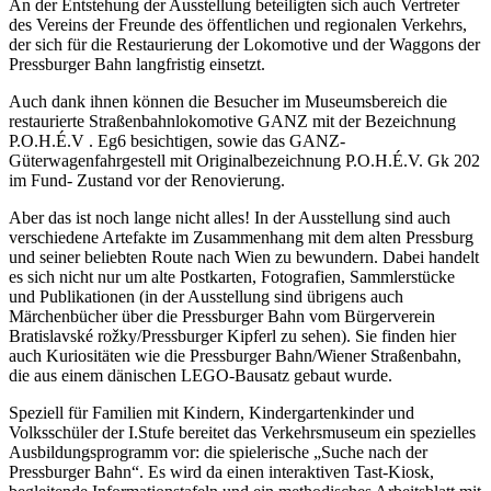
An der Entstehung der Ausstellung beteiligten sich auch Vertreter
des Vereins der Freunde des öffentlichen und regionalen Verkehrs,
der sich für die Restaurierung der Lokomotive und der Waggons der
Pressburger Bahn langfristig einsetzt.
Auch dank ihnen können die Besucher im Museumsbereich die
restaurierte Straßenbahnlokomotive GANZ mit der Bezeichnung
P.O.H.É.V . Eg6 besichtigen, sowie das GANZ-
Güterwagenfahrgestell mit Originalbezeichnung P.O.H.É.V. Gk 202
im Fund- Zustand vor der Renovierung.
Aber das ist noch lange nicht alles! In der Ausstellung sind auch
verschiedene Artefakte im Zusammenhang mit dem alten Pressburg
und seiner beliebten Route nach Wien zu bewundern. Dabei handelt
es sich nicht nur um alte Postkarten, Fotografien, Sammlerstücke
und Publikationen (in der Ausstellung sind übrigens auch
Märchenbücher über die Pressburger Bahn vom Bürgerverein
Bratislavské rožky/Pressburger Kipferl zu sehen). Sie finden hier
auch Kuriositäten wie die Pressburger Bahn/Wiener Straßenbahn,
die aus einem dänischen LEGO-Bausatz gebaut wurde.
Speziell für Familien mit Kindern, Kindergartenkinder und
Volksschüler der I.Stufe bereitet das Verkehrsmuseum ein spezielles
Ausbildungsprogramm vor: die spielerische „Suche nach der
Pressburger Bahn“. Es wird da einen interaktiven Tast-Kiosk,