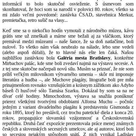
informácií to bolo skutočné osvieženie. S úsmevom som
skonštatoval, že hoci som sa narodil v polovici 80. rokov, všetko sa
mi zdalo veľmi povedomé: zastávka ČSAD, stavebnica Merkur,
premietačka, retro sušič na vlasy...
Keď sme sa o niekoľko hodín vymotali z národného múzea, kávu
grátis sme už zmeškali a márne sme bežali aj za vláčikom, ktorý
premával medzi múzeami – naše šance, že sa doň natlačíme, boli
nulové. To všetko nám však neubralo na nálade, lebo sme vedeli
(alebo aspoň dúfali), že to hlavné nás ešte len čaká. Našou
najbližšou zastávkou bola
Galéria mesta Bratislavy
, konkrétne
Mirbachov palác, kde sme boli zvedaví najmä na výstavu secesie. A
z tej sme skutočne načerpali novú silu. Musím sa priznať, že nie som
príliš veľkým milovníkom výtvarného umenia – skôr mi imponuje
literatúra a hudba –, ale Muchove plagáty, litografie boli pre mňa
prinajmenšom rovnako vzrušujúcim a krásnym zážitkom ako Adyho
báseň či husľové sólo Tamása Szarku. Dokázal by som sa na ne
dívať celé hodiny. Mimochodom, výstava sa snažila ponúknuť
prierez všetkými tvorivými obdobiami Alfonsa Muchu – počnúc
jedným z variant divadelného plagátu k predstaveniu Gismonda z
roku 1895, ktorý ho preslávil, cez trochu patetické diela z konca 20.
rokov, propagujúce slovanskú vzájomnosť a Československú
republiku. Druhá časť expozície prezentovala práce menej známych
českých a slovenských secesných umelcov, ale aj autorov, ktorí boli
so secesiou nejakým spôsobom spätí. Z nich vynikal Ladislav