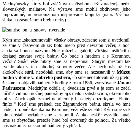
Mednyánszky, ktorý bol zvláštnym spôsobom tiež zaradený medzi
slovenských maliarov. Na výstave sme mohli obdivovať jeho
impozantné, impresionizmom inšpirované krajinky (napr. Východ
slnka na zasneženom brehu rieky).
Kým sme „skonzumovali“ všetky obrazy, zdesene som si uvedomil,
že sme v časovom sklze: bolo niečo pred deviatou večer, a hoci
akcia sa honosí názvom Noc múzeí a galérií, väčšina inštitúcií o
desiatej zatvára svoje brány. Čo bude s hradom a s Korunnou
vežou? Snáď ešte nikdy sme sa neprehnali Starým mestom tak
rýchlo ako v ten lahodný sobotný večer. Ale nech nás už čas
akokoľvek súril, neodolali sme, aby sme sa nezastavili v
Múzeu
hodín v dome U dobrého pastiera
, čo sme neoľutovali už aj preto,
že sme tu objavili nádherné hodiny z roku 1886, vyrezávané
Jánom
Fadruszom
. Medzitým odbila aj dvadsiata prvá a ja som sa začal
lúčiť s vidinou nočnej panorámy aj s malou satisfakciou; okrem toho
mi v ušiach opäť zaznel nepríjemný hlas tety dozorkyne: „Finíto,
finíto!“ Keď sme preleteli cez Žigmundovu bránu, skrsla vo mne
nádej: drobné okienka na Korunnej veži ešte svietili! Kým sme sa k
nim dostali, poriadne sme sa zapotili. A ako neskôr vysvitlo, hnali
sme sa zbytočne, pretože hrad bol otvorený do polnoci. Za všetko
nás nakoniec odškodnil nádherný výhľad.