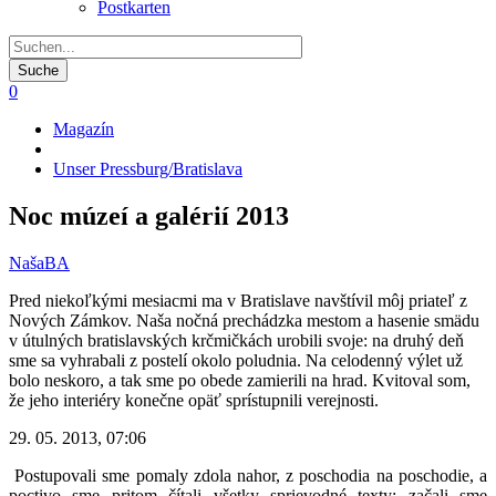
Postkarten
0
Magazín
Pfadnavigation
Unser Pressburg/Bratislava
Noc múzeí a galérií 2013
NašaBA
Pred niekoľkými mesiacmi ma v Bratislave navštívil môj priateľ z
Nových Zámkov. Naša nočná prechádzka mestom a hasenie smädu
v útulných bratislavských krčmičkách urobili svoje: na druhý deň
sme sa vyhrabali z postelí okolo poludnia. Na celodenný výlet už
bolo neskoro, a tak sme po obede zamierili na hrad. Kvitoval som,
že jeho interiéry konečne opäť sprístupnili verejnosti.
29. 05. 2013, 07:06
Postupovali sme pomaly zdola nahor, z poschodia na poschodie, a
poctivo sme pritom čítali všetky sprievodné texty: začali sme