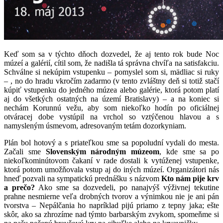
Keď som sa v týchto dňoch dozvedel, že aj tento rok bude Noc
múzeí a galérií, cítil som, že nadišla tá správna chvíľa na satisfakciu.
Schválne si nekúpim vstupenku – pomyslel som si, mädliac si ruky
– , no do hradu vkročím zadarmo (v tento zvláštny deň si totiž stačí
kúpiť vstupenku do jedného múzea alebo galérie, ktorá potom platí
aj do všetkých ostatných na území Bratislavy) – a na koniec si
nechám Korunnú vežu, aby som niekoľko hodín po oficiálnej
otváracej dobe vystúpil na vrchol so vztýčenou hlavou a s
namysleným úsmevom, adresovaným tetám dozorkyniam.
Plán bol hotový a s priateľkou sme sa popoludní vydali do mesta.
Začali sme
Slovenským národným múzeom
, kde sme sa po
niekoľkominútovom čakaní v rade dostali k vytúženej vstupenke,
ktorá potom umožňovala vstup aj do iných múzeí. Organizátori nás
hneď pozvali na sympatickú prednášku s názvom
Kto nám pije krv
a prečo?
Ako sme sa dozvedeli, po nanajvýš výživnej tekutine
prahne nesmierne veľa drobných tvorov a výnimkou nie je ani pán
tvorstva – Nepálčania ho napríklad pijú priamo z tepny jaka; ešte
skôr, ako sa zhrozíme nad týmto barbarským zvykom, spomeňme si