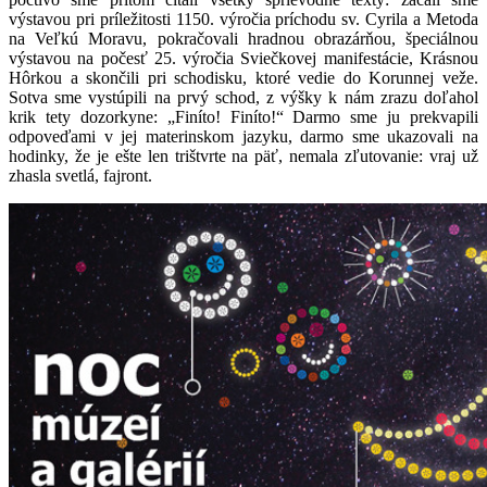
výstavou pri príležitosti 1150. výročia príchodu sv. Cyrila a Metoda
na Veľkú Moravu, pokračovali hradnou obrazárňou, špeciálnou
výstavou na počesť 25. výročia Sviečkovej manifestácie, Krásnou
Hôrkou a skončili pri schodisku, ktoré vedie do Korunnej veže.
Sotva sme vystúpili na prvý schod, z výšky k nám zrazu doľahol
krik tety dozorkyne: „Finíto! Finíto!“ Darmo sme ju prekvapili
odpoveďami v jej materinskom jazyku, darmo sme ukazovali na
hodinky, že je ešte len trištvrte na päť, nemala zľutovanie: vraj už
zhasla svetlá, fajront.