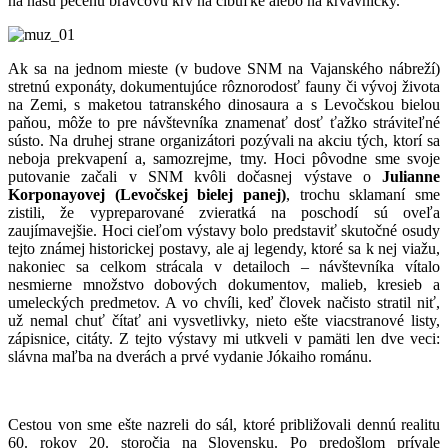
na našu pečenú bravčovú krv na cibuľke alebo na krvavničky.
Ak sa na jednom mieste (v budove SNM na Vajanského nábreží)
stretnú exponáty, dokumentujúce rôznorodosť fauny či vývoj života
na Zemi, s maketou tatranského dinosaura a s Levočskou bielou
paňou, môže to pre návštevníka znamenať dosť ťažko stráviteľné
sústo. Na druhej strane organizátori pozývali na akciu tých, ktorí sa
neboja prekvapení a, samozrejme, tmy. Hoci pôvodne sme svoje
putovanie začali v SNM kvôli dočasnej výstave o
Julianne
Korponayovej
(Levočskej bielej panej)
, trochu sklamaní sme
zistili, že vypreparované zvieratká na poschodí sú oveľa
zaujímavejšie. Hoci cieľom výstavy bolo predstaviť skutočné osudy
tejto známej historickej postavy, ale aj legendy, ktoré sa k nej viažu,
nakoniec sa celkom strácala v detailoch – návštevníka vítalo
nesmierne množstvo dobových dokumentov, malieb, kresieb a
umeleckých predmetov. A vo chvíli, keď človek načisto stratil niť,
už nemal chuť čítať ani vysvetlivky, nieto ešte viacstranové listy,
zápisnice, citáty. Z tejto výstavy mi utkveli v pamäti len dve veci:
slávna maľba na dverách a prvé vydanie Jókaiho románu.
Cestou von sme ešte nazreli do sál, ktoré približovali dennú realitu
60. rokov 20. storočia na Slovensku. Po predošlom prívale