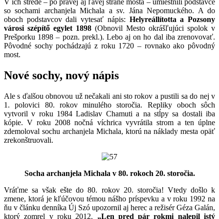
V ich strede – po pravej aj ľavej strane mosta – umiestnili podstavce
so sochami archanjela Michala a sv. Jána Nepomuckého. A do
oboch podstavcov dali vytesať nápis:
Helyreállította a Pozsony
városi szépítő egylet 1898
(Obnovil Mesto okrášľujúci spolok v
Prešporku 1898 – pozn. prekl.). Lebo aj on ho dal iba zrenovovať.
Pôvodné sochy pochádzajú z roku 1720 – rovnako ako pôvodný
most.
Nové sochy, nový nápis
Ale s ďalšou obnovou už nečakali ani sto rokov a pustili sa do nej v
1. polovici 80. rokov minulého storočia. Repliky oboch sôch
vytvoril v roku 1984 Ladislav Chamuti a na stĺpy sa dostali iba
kópie. V roku 2008 nočná víchrica vyvrátila strom a ten úplne
zdemoloval sochu archanjela Michala, ktorú na náklady mesta opäť
zrekonštruovali.
Socha archanjela Michala v 80. rokoch 20. storočia.
Vráťme sa však ešte do 80. rokov 20. storočia! Vtedy došlo k
zmene, ktorá je kľúčovou témou nášho príspevku a v roku 1992 na
ňu v článku denníka Új Szó upozornil aj herec a režisér Géza Galán,
ktorý zomrel v roku 2012.
„Len pred pár rokmi nalepil istý