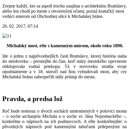
Zrejme každý, kto sa aspoň trochu zaujíma o architektúru Bratislavy,
alebo len chodí po meste s otvorenými očami, pozná kratučký most
vedúci smerom od Obchodnej ulice k Michalskej bráne.
26. 02. 2017, 07:14
Michalský most, ešte s kamenným múrom, okolo roku 1890.
Ide o jednu z najpôvodnejších častí Bratislavy, ktorej história siaha
do stredoveku – presnejšie do čias, keď múry mestského opevnenie
obklopovala vodná priekopa. Tá v novoveku stratila svoje
opodstatnenie a v 18. storočí nad ňou vybudovali most, aby cez
Michalskú bránu zabezpečili stály prístup do mesta.
Pravda, a predsa lož
Reč bude tentoraz o dvoch sochách umiestnených v polovici mosta
– o soche archanjela Michala a o soche sv. Jána Nepomuckého –,
konkrétne o nápisoch na ich podstavcoch. A ešte konkrétnejšie: o
pôvodných nápisoch pod kamennými tabuľami prilepenými na