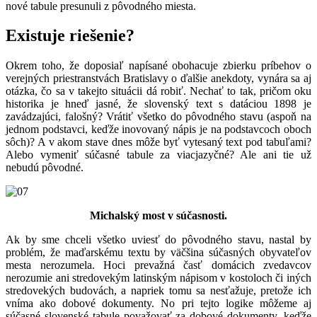
nové tabule presunuli z pôvodného miesta.
Existuje riešenie?
Okrem toho, že doposiaľ napísané obohacuje zbierku príbehov o
verejných priestranstvách Bratislavy o ďalšie anekdoty, vynára sa aj
otázka, čo sa v takejto situácii dá robiť. Nechať to tak, pričom oku
historika je hneď jasné, že slovenský text s datáciou 1898 je
zavádzajúci, falošný? Vrátiť všetko do pôvodného stavu (aspoň na
jednom podstavci, keďže inovovaný nápis je na podstavcoch oboch
sôch)? A v akom stave dnes môže byť vytesaný text pod tabuľami?
Alebo vymeniť súčasné tabule za viacjazyčné? Ale ani tie už
nebudú pôvodné.
Michalský most v súčasnosti.
Ak by sme chceli všetko uviesť do pôvodného stavu, nastal by
problém, že maďarskému textu by väčšina súčasných obyvateľov
mesta nerozumela. Hoci prevažná časť domácich zvedavcov
nerozumie ani stredovekým latinským nápisom v kostoloch či iných
stredovekých budovách, a napriek tomu sa nesťažuje, pretože ich
vníma ako dobové dokumenty. No pri tejto logike môžeme aj
súčasné slovenské tabule považovať za dobové dokumenty, keďže