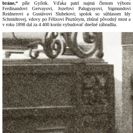
bráne,“
píše Győrik. Vďaka patrí najmä členom výboru
Ferdinandovi Gervayovi, Jozefovi Palugyayovi, Sigmundovi
Reidnerovi a Gustávovi Slubekovi; spolok so súhlasom Idy
Schmidtovej, vdovy po Félixovi Pisztórym, zbúral pôvodný most a
v roku 1898 dal za 4 400 korún vybudovať dnešné zábradlia.