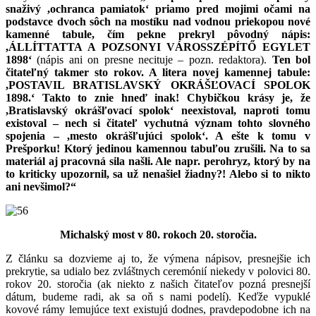
snaživý ,ochranca pamiatok‘ priamo pred mojimi očami na
podstavce dvoch sôch na mostíku nad vodnou priekopou nové
kamenné tabule, čím pekne prekryl pôvodný nápis:
,ÁLLÍTTATTA A POZSONYI VÁROSSZÉPÍTŐ EGYLET
1898‘
(nápis ani on presne necituje – pozn. redaktora).
Ten bol
čitateľný takmer sto rokov. A litera novej kamennej tabule:
,POSTAVIL BRATISLAVSKÝ OKRÁŠĽOVACÍ SPOLOK
1898.‘ Takto to znie hneď inak! Chybičkou krásy je, že
,Bratislavský okrášľovací spolok‘ neexistoval, naproti tomu
existoval – nech si čitateľ vychutná význam tohto slovného
spojenia – ,mesto okrášľujúci spolok‘. A ešte k tomu v
Prešporku! Ktorý jedinou kamennou tabuľou zrušili. Na to sa
materiál aj pracovná sila našli. Ale napr. perohryz, ktorý by na
to kriticky upozornil, sa už nenašiel žiadny?! Alebo si to nikto
ani nevšimol?“
Michalský most v 80. rokoch 20. storočia.
Z článku sa dozvieme aj to, že výmena nápisov, presnejšie ich
prekrytie, sa udialo bez zvláštnych ceremónií niekedy v polovici 80.
rokov 20. storočia (ak niekto z našich čitateľov pozná presnejší
dátum, budeme radi, ak sa oň s nami podelí). Keďže vypuklé
kovové rámy lemujúce text existujú dodnes, pravdepodobne ich na