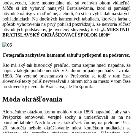
podstavcoch, ktoré momentálne nie sú voľným okom viditeľné.
Môžu si ich vybaviť nanajvýš Bratislavčania, ktorí si pamätajú
pôvodné nápisy v maďarčine, alebo tí, čo si ich vyhľadali na starých
pohľadniciach. Na dnešných kamenných tabuliach, ktorých farba a
spôsob vyhotovenia na prvý pohľad prezrádzajú, že netvoria súčasť
pôvodných podstavcov, je uvedený slovenský text:
„UMIESTNIL
BRATISLAVSKÝ OKRÁŠĽOVACÍ SPOLOK 1898“
.
Fotografia zachytáva kamennú tabuľu prilepenú na podstavec.
Kto má aký-tak historický prehľad, tomu zrejme hneď napadne, že
nápis v takejto podobe nemôže v žiadnom prípade pochádzať z roku
1898. Na verejné priestranstvá v Prešporku sa totiž v tom čase
slovenské texty príliš nevytesávali a okrem toho sa mesto v tom čase
po slovensky nevolalo Bratislava, ale Prešporok.
Móda okrášľovania
Ale začnime otázkou, komu mohlo v roku 1898 napadnúť, aby sa v
Prešporku renovovali verejné sochy a umiestňovali sa na ne
pamätné tabule? Nech to znie akokoľvek čudne, na prelome 19. a
20. storočia nebolo okrášľovanie miest koníčkom nudiacich sa