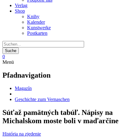
Verlag
Shop
Knihy
Kalender
Kunstwerke
Postkarten
0
Menü
Pfadnavigation
Magazín
Geschichte zum Vernaschen
Súťaž pamätných tabúľ. Nápisy na
Michalskom moste boli v maďarčine
História na zjedenie