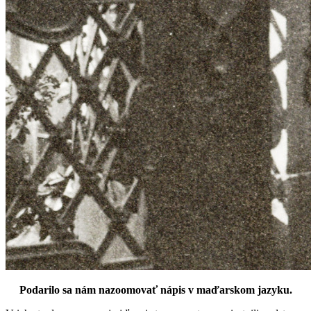
Podarilo sa nám nazoomovať nápis v maďarskom jazyku.