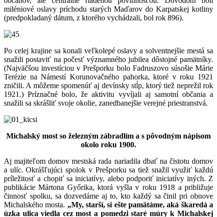
občanov, ale centrálne riadenou povinnosťou. Dôvodom boli
miléniové oslavy príchodu starých Maďarov do Karpatskej kotliny
(predpokladaný dátum, z ktorého vychádzali, bol rok 896).
Po celej krajine sa konali veľkolepé oslavy a solventnejšie mestá sa
snažili postaviť na počesť významného jubilea dôstojné pamätníky.
(Najväčšou investíciou v Prešporku bolo Fadruszovo súsošie Márie
Terézie na Námestí Korunovačného pahorka, ktoré v roku 1921
zničili. A môžeme spomenúť aj devínsky stĺp, ktorý tiež neprežil rok
1921.) Príznačné bolo, že aktivitu vyvíjali aj samotní občania a
snažili sa skrášliť svoje okolie, zanedbanejšie verejné priestranstvá.
Michalský most so železným zábradlím a s pôvodným nápisom
okolo roku 1900.
Aj majiteľom domov mestská rada nariadila dbať na čistotu domov
a ulíc. Okrášľujúci spolok v Prešporku sa tiež snažil využiť každú
príležitosť a chopiť sa iniciatívy, alebo podporiť iniciatívy iných. Z
publikácie Mártona Győrika, ktorá vyšla v roku 1918 a približuje
činnosť spolku, sa dozvedáme aj to, kto každý sa činil pri obnove
Michalského mosta.
„My, starší, si ešte pamätáme, aká škaredá a
úzka ulica viedla cez most a pomedzi staré múry k Michalskej