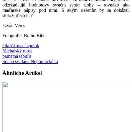
odzrkadľujú hodnotový systém svojej doby – rovnako ako
maďarské nápisy pod nimi. S akým riešením by sa dokázali
stotožniť všetci?
István Veres
Fotografie: Braňo Bibel
Okrášľovací spolok
Michalský most
pamätná tabuľa
Socha sv. Jána Nepomuckého
Ähnliche Artikel