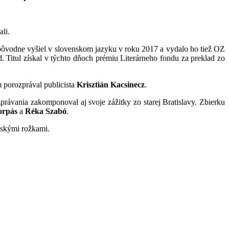
li.
l pôvodne vyšiel v slovenskom jazyku v roku 2017 a vydalo ho tiež OZ
. Titul získal v týchto dňoch prémiu Literárneho fondu za preklad zo
m porozprával publicista
Krisztián Kacsinecz
.
zprávania zakomponoval aj svoje zážitky zo starej Bratislavy. Zbierku
orpás
a
Réka Szabó
.
vskými rožkami.