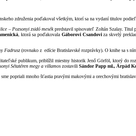
skeho združenia poďakoval všetkým, ktorí sa na vydaní titulov podieľa
lice
–
Pozsonyi zsidó mesék
predstavil spisovateľ Zoltán Szalay. Titu
amenická
, ktorá sa poďakovala
Gáborovi Csandovi
za skvelý preklad
ihy
Fadrusz
(rovnako z edície Bratislavské rozprávky). O knihe sa s ní
itateľské publikum, priblížil miestny historik Jenő Görföl, ktorý do ro
sonyi Sétatéren megy a villamos
zostavili
Sándor Papp ml., Árpád K
 sme popriali mnoho šťastia pravými makovými a orechovými bratisla