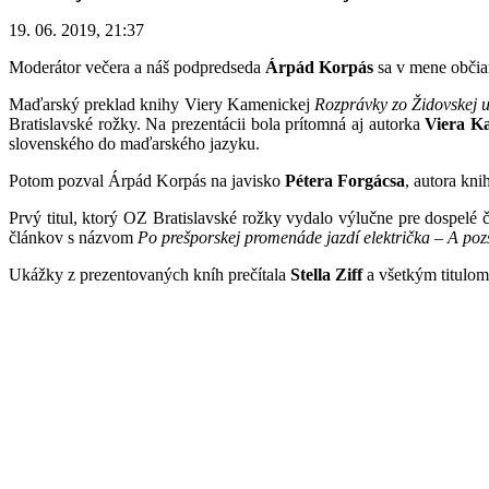
19. 06. 2019, 21:37
Moderátor večera a náš podpredseda
Árpád Korpás
sa v mene občian
Maďarský preklad knihy Viery Kamenickej
Rozprávky zo Židovskej u
Bratislavské rožky. Na prezentácii bola prítomná aj autorka
Viera K
slovenského do maďarského jazyku.
Potom pozval Árpád Korpás na javisko
Pétera Forgácsa
, autora kn
Prvý titul, ktorý OZ Bratislavské rožky vydalo výlučne pre dospelé č
článkov s názvom
Po prešporskej promenáde jazdí električka
–
A poz
Ukážky z prezentovaných kníh prečítala
Stella Ziff
a všetkým titulom