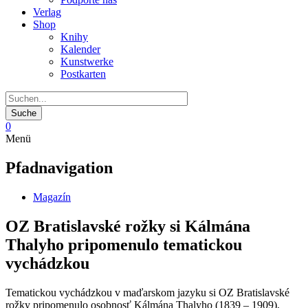
Verlag
Shop
Knihy
Kalender
Kunstwerke
Postkarten
0
Menü
Pfadnavigation
Magazín
OZ Bratislavské rožky si Kálmána
Thalyho pripomenulo tematickou
vychádzkou
Tematickou vychádzkou v maďarskom jazyku si OZ Bratislavské
rožky pripomenulo osobnosť Kálmána Thalyho (1839 – 1909),