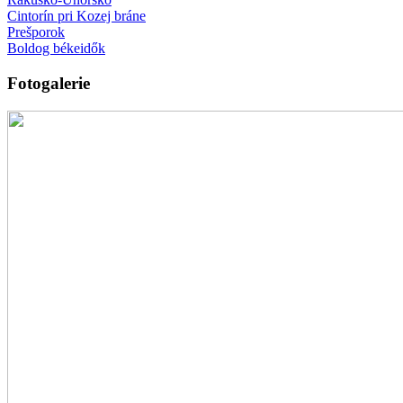
Cintorín pri Kozej bráne
Prešporok
Boldog békeidők
Fotogalerie