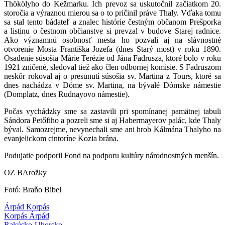
Thökölyho do Kežmarku. Ich prevoz sa uskutočnil začiatkom 20.
storočia a výraznou mierou sa o to pričinil práve Thaly. Vďaka tomu
sa stal tento bádateľ a znalec histórie čestným občanom Prešporka
a listinu o čestnom občianstve si prevzal v budove Starej radnice.
Ako významnú osobnosť mesta ho pozvali aj na slávnostné
otvorenie Mosta Františka Jozefa (dnes Starý most) v roku 1890.
Osadenie súsošia Márie Terézie od Jána Fadrusza, ktoré bolo v roku
1921 zničené, sledoval tiež ako člen odbornej komisie. S Fadruszom
neskôr rokoval aj o presunutí súsošia sv. Martina z Tours, ktoré sa
dnes nachádza v Dóme sv. Martina, na bývalé Dómske námestie
(Domplatz, dnes Rudnayovo námestie).
Počas vychádzky sme sa zastavili pri spomínanej pamätnej tabuli
Sándora Petőfiho a pozreli sme si aj Habermayerov palác, kde Thaly
býval. Samozrejme, nevynechali sme ani hrob Kálmána Thalyho na
evanjelickom cintoríne Kozia brána.
Podujatie podporil Fond na podporu kultúry národnostných menšín.
OZ BArožky
Fotó: Braňo Bibel
Árpád Korpás
Korpás Árpád
Rakúsko-Uhorsko