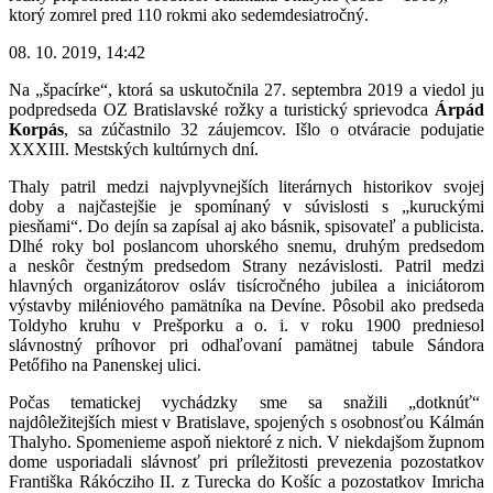
ktorý zomrel pred 110 rokmi ako sedemdesiatročný.
08. 10. 2019, 14:42
Na „špacírke“, ktorá sa uskutočnila 27. septembra 2019 a viedol ju
podpredseda OZ Bratislavské rožky a turistický sprievodca
Árpád
Korpás
, sa zúčastnilo 32 záujemcov. Išlo o otváracie podujatie
XXXIII. Mestských kultúrnych dní.
Thaly patril medzi najvplyvnejších literárnych historikov svojej
doby a najčastejšie je spomínaný v súvislosti s „kuruckými
piesňami“. Do dejín sa zapísal aj ako básnik, spisovateľ a publicista.
Dlhé roky bol poslancom uhorského snemu, druhým predsedom
a neskôr čestným predsedom Strany nezávislosti. Patril medzi
hlavných organizátorov osláv tisícročného jubilea a iniciátorom
výstavby miléniového pamätníka na Devíne. Pôsobil ako predseda
Toldyho kruhu v Prešporku a o. i. v roku 1900 predniesol
slávnostný príhovor pri odhaľovaní pamätnej tabule Sándora
Petőfiho na Panenskej ulici.
Počas tematickej vychádzky sme sa snažili „dotknúť“
najdôležitejších miest v Bratislave, spojených s osobnosťou Kálmán
Thalyho. Spomenieme aspoň niektoré z nich. V niekdajšom župnom
dome usporiadali slávnosť pri príležitosti prevezenia pozostatkov
Františka Rákócziho II. z Turecka do Košíc a pozostatkov Imricha