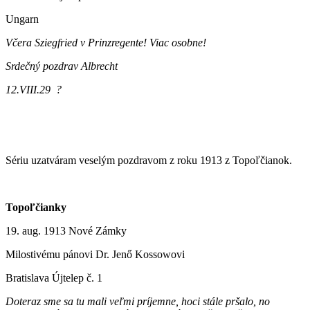
Ungarn
Včera Sziegfried v Prinzregente! Viac osobne!
Srdečný pozdrav Albrecht
12.VIII.29 ?
Sériu uzatváram veselým pozdravom z roku 1913 z Topoľčianok.
Topoľčianky
19. aug. 1913 Nové Zámky
Milostivému pánovi Dr. Jenő Kossowovi
Bratislava Újtelep č. 1
Doteraz sme sa tu mali veľmi príjemne, hoci stále pršalo, no