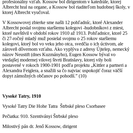
profesionálny vzťah. Kossow bol dirigentom v katedrále, ktorej
Albrecht hral na organe, a Kossow bol riaditeľom hudobnej školy, v
ktorej Albrecht vyučoval.
V Kossowovej zbierke sme našli 12 pohľadníc, ktoré Alexander
Albrecht poslal svojmu staršiemu kolegovi -hudobníkovi z miest,
ktoré navštívil v období rokov 1910 až 1913. Pohľadnice, ktoré 25
či 27-ročný mladý muž posielal svojmu o 25 rokov staršiemu
kolegovi, ktorý bol vo veku jeho otca, svedčia o ich úctivom, ale
zároveň dôvernom vzťahu. Ako vyplýva z adresy Újtelep, nemecký
názov Neustift (dnes Kuzmányho), Eugen Kossow býval vo
vtedajšej modernej vilovej štvrti Bratislavy, ktorej vily boli
postavené v rokoch 1900-1901 podľa projektu „Kittler a partneri a
Alexandra Feiglera, a snažili sa čo najviac uspokojiť čoraz väčší
dopyt zámožných občanov po pohodlí.” (10)
Vysoké Tatry, 1910
Vysoké Tatry Die Hohe Tatra Štrbské pleso Csorbasee
Pečiatka: 910. Szentiványi Štrbské pleso
Milostivý pán dr. Jenő Kossow, dirigent