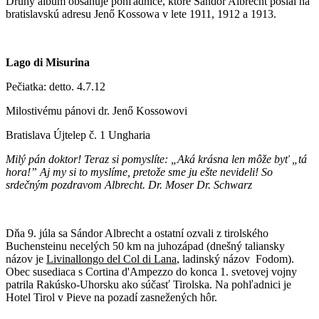
Druhý album obsahuje pohľadnice, ktoré Sándor Albrecht poslal na
bratislavskú adresu Jenő Kossowa v lete 1911, 1912 a 1913.
Lago di Misurina
Pečiatka: detto. 4.7.12
Milostivému pánovi dr. Jenő Kossowovi
Bratislava Újtelep č. 1 Ungharia
Milý pán doktor! Teraz si pomyslíte: „Aká krásna len môže byť „tá
hora!” Aj my si to myslíme, pretože sme ju ešte nevideli! So
srdečným pozdravom Albrecht. Dr. Moser Dr. Schwarz
Dňa 9. júla sa Sándor Albrecht a ostatní ozvali z tirolského
Buchensteinu necelých 50 km na juhozápad (dnešný taliansky
názov je
Livinallongo del Col di Lana
, ladinský názov Fodom).
Obec susediaca s Cortina d'Ampezzo do konca 1. svetovej vojny
patrila Rakúsko-Uhorsku ako súčasť Tirolska. Na pohľadnici je
Hotel Tirol v Pieve na pozadí zasnežených hôr.