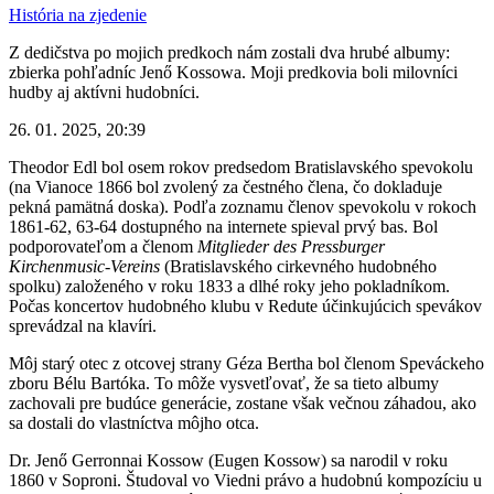
História na zjedenie
Z dedičstva po mojich predkoch nám zostali dva hrubé albumy:
zbierka pohľadníc Jenő Kossowa. Moji predkovia boli milovníci
hudby aj aktívni hudobníci.
26. 01. 2025, 20:39
Theodor Edl bol osem rokov predsedom Bratislavského spevokolu
(na Vianoce 1866 bol zvolený za čestného člena, čo dokladuje
pekná pamätná doska). Podľa zoznamu členov spevokolu v rokoch
1861-62, 63-64 dostupného na internete spieval prvý bas. Bol
podporovateľom a členom
Mitglieder des Pressburger
Kirchenmusic-Vereins
(Bratislavského cirkevného hudobného
spolku) založeného v roku 1833 a dlhé roky jeho pokladníkom.
Počas koncertov hudobného klubu v Redute účinkujúcich spevákov
sprevádzal na klavíri.
Môj starý otec z otcovej strany Géza Bertha bol členom Speváckeho
zboru Bélu Bartóka. To môže vysvetľovať, že sa tieto albumy
zachovali pre budúce generácie, zostane však večnou záhadou, ako
sa dostali do vlastníctva môjho otca.
Dr. Jenő Gerronnai Kossow (Eugen Kossow) sa narodil v roku
1860 v Soproni. Študoval vo Viedni právo a hudobnú kompozíciu u