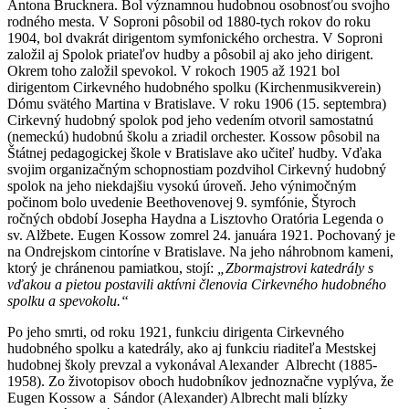
Antona Brucknera. Bol významnou hudobnou osobnosťou svojho
rodného mesta. V Soproni pôsobil od 1880-tych rokov do roku
1904, bol dvakrát dirigentom symfonického orchestra. V Soproni
založil aj Spolok priateľov hudby a pôsobil aj ako jeho dirigent.
Okrem toho založil spevokol. V rokoch 1905 až 1921 bol
dirigentom Cirkevného hudobného spolku (Kirchenmusikverein)
Dómu svätého Martina v Bratislave. V roku 1906 (15. septembra)
Cirkevný hudobný spolok pod jeho vedením otvoril samostatnú
(nemeckú) hudobnú školu a zriadil orchester. Kossow pôsobil na
Štátnej pedagogickej škole v Bratislave ako učiteľ hudby. Vďaka
svojim organizačným schopnostiam pozdvihol Cirkevný hudobný
spolok na jeho niekdajšiu vysokú úroveň. Jeho výnimočným
počinom bolo uvedenie Beethovenovej 9. symfónie, Štyroch
ročných období Josepha Haydna a Lisztovho Oratória Legenda o
sv. Alžbete. Eugen Kossow zomrel 24. januára 1921. Pochovaný je
na Ondrejskom cintoríne v Bratislave. Na jeho náhrobnom kameni,
ktorý je chránenou pamiatkou, stojí:
„Zbormajstrovi katedrály s
vďakou a pietou postavili aktívni členovia Cirkevného hudobného
spolku a spevokolu.“
Po jeho smrti, od roku 1921, funkciu dirigenta Cirkevného
hudobného spolku a katedrály, ako aj funkciu riaditeľa Mestskej
hudobnej školy prevzal a vykonával Alexander Albrecht (1885-
1958). Zo životopisov oboch hudobníkov jednoznačne vyplýva, že
Eugen Kossow a Sándor (Alexander) Albrecht mali blízky