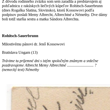
Z dôvodu rodinného zväzku som sem zaradila a predstavujem aj
pohľadnicu z rakúskych liečivých kúpeľov Rohitsch-Sauerbrunn
(dnes Rogaška Slatina, Slovinsko), ktorú Kossowovi podľa
podpisov poslali Memy Albrecht, Albrechtné a Némethy. Dve dámy
boli totiž staršia sestra a matka Sándora Albrechta.
Rohitsch-Sauerbrunn
Milostivému pánovi dr. Jenő Kossowovi
Bratislava Ungarn (13)
Trávime tu príjemné dni s istým spoločným známym a srdečne
pozdravujeme Albrecht Memy Albrechtné ........................... ?
(nemecký text) Némethy