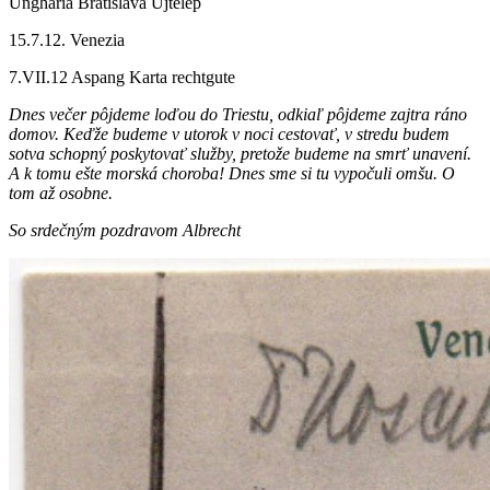
Ungharia Bratislava Ujtelep
15.7.12. Venezia
7.VII.12 Aspang Karta rechtgute
Dnes večer pôjdeme loďou do Triestu, odkiaľ pôjdeme zajtra ráno
domov. Keďže budeme v utorok v noci cestovať, v stredu budem
sotva schopný poskytovať služby, pretože budeme na smrť unavení.
A k tomu ešte morská choroba! Dnes sme si tu vypočuli omšu. O
tom až osobne.
So srdečným pozdravom Albrecht