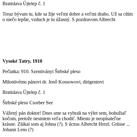
Bratislava Újtelep č. 1
Teraz bývam tu, kde sa žije veľmi dobre a veľmi draho. Už sa cítim
o niečo lepšie, vzduch je tu úžasný. S pozdravom Albrecht
Vysoké Tatry, 1910
Pečiatka: 910. Szentiványi Štrbské pleso
Milostivému pánovi dr. Jenő Kossowovi, dirigentovi
Bratislava Újtelep č. 1
Štrbské pleso Csorber See
Vážený pán doktor! Dnes sme sa vybrali na výlet sem, bohužiaľ
kočom, pretože nesmiem veľa chodiť. Miesto je neopísateľne
krásne. Zlákal som aj Johna (?). S úctou Albrecht Herzl. Grüsse ...
Johann Lens (?)